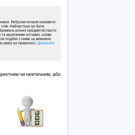
інився. Ребусом почали називати
 слів. Найчастіше це була
ображень різних предметів (часто
 та музичними нотами), назви
але подібні з ними за вимовою
и увагу на правопис).
Дізнатися
оректним чи неетичним, або