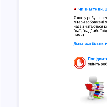
Чи знаєте ви, щ
Якщо у ребусі пре
літери зображені о
назви читаються 
"на", "над" або "п
ними).
Дізнатися більше
Повідомт
оцініть реб