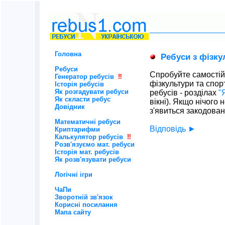
Головна
Ребуси з фізкул
Ребуси
Спробуйте самостійн
Генератор ребусів
‼
фізкультури та спор
Історія ребусів
Як розгадувати ребуси
ребусів - розділах
"
Як скласти ребус
вікні). Якщо нічого
Довідник
з'явиться закодова
Математичні ребуси
Відповідь ►
Криптарифми
Калькулятор ребусів
‼
Розв'язуємо мат. ребуси
Історія мат. ребусів
Як розв'язувати ребуси
Логічні ігри
ЧаПи
Зворотній зв'язок
Корисні посилання
Мапа сайту