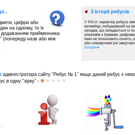
о...
З історії ребусів
дмети, цифри або
У ХVI ст. характер ребуса зм
каламбур, побудований на грі
дин на одному, то їх
загадка, що складається із з
із додаванням прийменника
упереміж з буквами, цифрами
ід" (попереду назв або між
яких не позначають понять, 
або співзвуччям (не звертаюч
більше►
►
е
адміністратора сайту "Ребус № 1" якщо даний ребус є нек
ус в одну "зірку" -