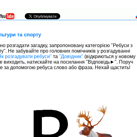
ьтури та спорту
о розгадати загадку, запропоновану категорією "Ребуси з
ту". Не забувайте про головних помічників у розгадуванні
Як розгадувати ребуси"
та
"Довідник"
(відкриються у новому
 не виходить, натискайте на посилання "Відповідь►". Поруч
не за допомогою ребуса слово або фраза. Нехай щастить!