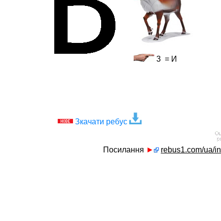
3 = И
Зкачати ребус
Посилання
►
rebus1.com/ua/i