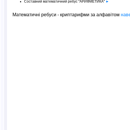
Составний математичний ребус "АРИФМЕТИКА"
►
Математичні ребуси - криптарифми за алфавітом
нав