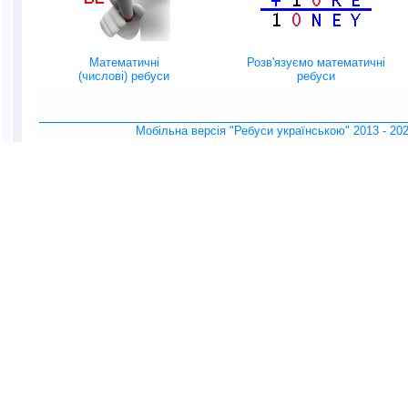
Математичні
Розв'язуємо математичні
(числові) ребуси
ребуси
Мобільна версія "Ребуси українською" 2013 -
202